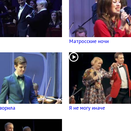
Матросские ночи
оворила
Я не могу иначе