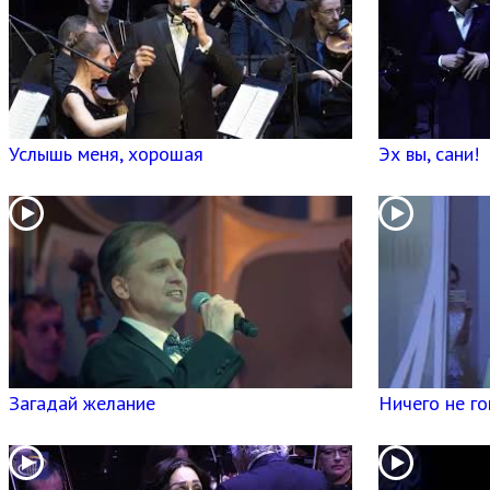
Услышь меня, хорошая
Эх вы, сани!
Загадай желание
Ничего не г