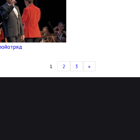
ройотряд
1
2
3
»